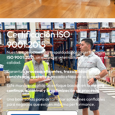
Certificación ISO
9001:2015
Nuestra operación está respaldada por la certificación
ISO
9001:2015
, un estándar internacional de gestión de
calidad.
Garantiza
procesos eficientes, trazabilidad total y
consistencia operativa
en cada etapa de la cadena.
Este marco consolida un enfoque basado en la
mejora
continua, el control y la optimización de procesos
.
Una base sólida para desarrollar soluciones confiables
para negocios que exigen máxima performance.