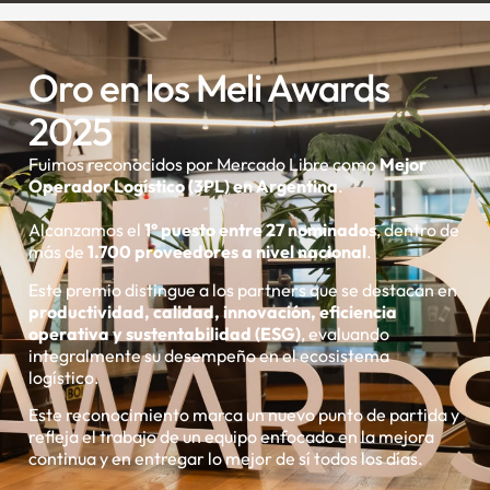
Oro en los Meli Awards
2025
Fuimos reconocidos por Mercado Libre como
Mejor
Operador Logístico (3PL) en Argentina
.
Alcanzamos el
1° puesto entre 27 nominados
, dentro de
más de
1.700 proveedores a nivel nacional
.
Este premio distingue a los partners que se destacan en
productividad, calidad, innovación, eficiencia
operativa y sustentabilidad (ESG)
, evaluando
integralmente su desempeño en el ecosistema
logístico.
Este reconocimiento marca un nuevo punto de partida y
refleja el trabajo de un equipo enfocado en la mejora
continua y en entregar lo mejor de sí todos los días.