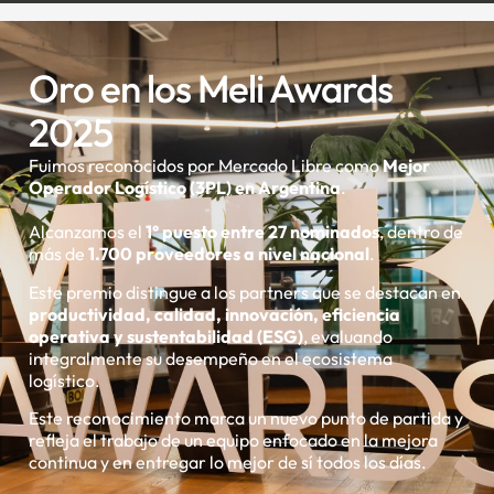
Oro en los Meli Awards
2025
Fuimos reconocidos por Mercado Libre como
Mejor
Operador Logístico (3PL) en Argentina
.
Alcanzamos el
1° puesto entre 27 nominados
, dentro de
más de
1.700 proveedores a nivel nacional
.
Este premio distingue a los partners que se destacan en
productividad, calidad, innovación, eficiencia
operativa y sustentabilidad (ESG)
, evaluando
integralmente su desempeño en el ecosistema
logístico.
Este reconocimiento marca un nuevo punto de partida y
refleja el trabajo de un equipo enfocado en la mejora
continua y en entregar lo mejor de sí todos los días.