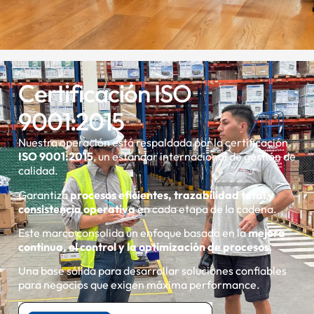
Certificación ISO
9001:2015
Nuestra operación está respaldada por la certificación
ISO
9001:2015
, un estándar internacional de gestión de
calidad.
Garantiza
procesos eficientes, trazabilidad total y
consistencia operativa
en cada etapa de la cadena.
Este marco consolida un enfoque basado en la
mejora
continua, el control y la optimización de procesos
.
Una base sólida para desarrollar soluciones confiables
para negocios que exigen máxima performance.