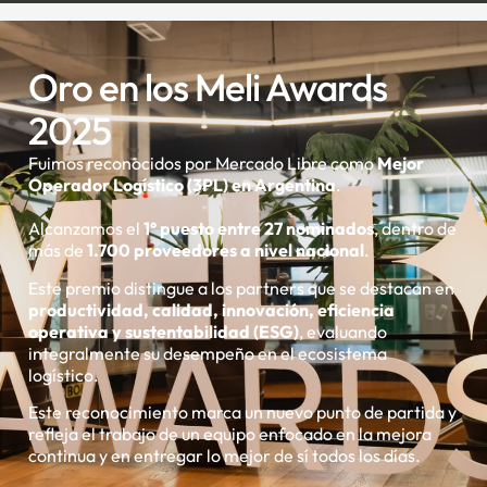
Oro en los Meli Awards
2025
Fuimos reconocidos por Mercado Libre como
Mejor
Operador Logístico (3PL) en Argentina
.
Alcanzamos el
1° puesto entre 27 nominados
, dentro de
más de
1.700 proveedores a nivel nacional
.
Este premio distingue a los partners que se destacan en
productividad, calidad, innovación, eficiencia
operativa y sustentabilidad (ESG)
, evaluando
integralmente su desempeño en el ecosistema
logístico.
Este reconocimiento marca un nuevo punto de partida y
refleja el trabajo de un equipo enfocado en la mejora
continua y en entregar lo mejor de sí todos los días.