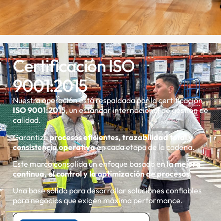
Certificación ISO
9001:2015
Nuestra operación está respaldada por la certificación
ISO
9001:2015
, un estándar internacional de gestión de
calidad.
Garantiza
procesos eficientes, trazabilidad total y
consistencia operativa
en cada etapa de la cadena.
Este marco consolida un enfoque basado en la
mejora
continua, el control y la optimización de procesos
.
Una base sólida para desarrollar soluciones confiables
para negocios que exigen máxima performance.