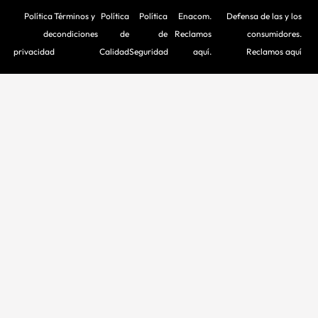
Política
Términos y
Política
Política
Enacom.
Defensa de las y los
de
condiciones
de
de
Reclamos
consumidores.
privacidad
Calidad
Seguridad
aquí.
Reclamos aquí