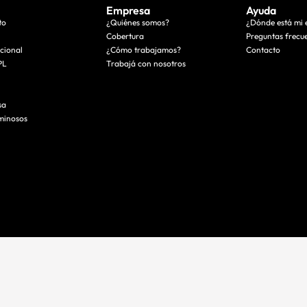
Empresa
Ayuda
to
¿Quiénes somos?
¿Dónde está mi 
Cobertura
Preguntas frecu
acional
¿Cómo trabajamos?
Contacto
PL
Trabajá con nosotros
sa
minosos
Todos los derechos reservados. 2026
Seguridad
Enacom. Reclamos aquí.
Defensa de las y los consumidores. Reclamos aquí