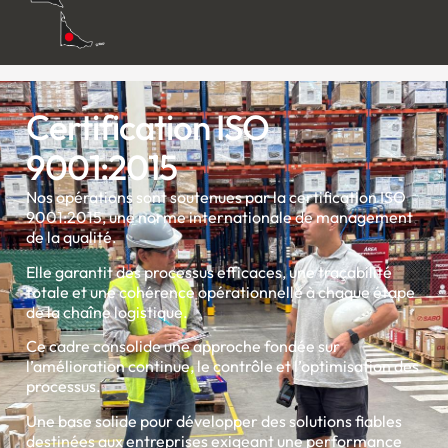
Certification ISO
9001:2015
Nos opérations sont soutenues par la certification ISO
9001:2015, une norme internationale de management
de la qualité.
Elle garantit des processus efficaces, une traçabilité
totale et une cohérence opérationnelle à chaque étape
de la chaîne logistique.
Ce cadre consolide une approche fondée sur
l’amélioration continue, le contrôle et l’optimisation des
processus.
Une base solide pour développer des solutions fiables
destinées aux entreprises exigeant une performance