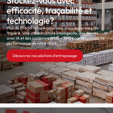
Stockez-vous avec
efficacité, traçabilité et
technologie?
Plus de 51 600 m² opérationnels dans des entrepôts
Triple A. Une infrastructure intelligente, des drones
avec IA et des systèmes WMS + TMS pour maximiser la
performance de votre stock.
Découvrez nos solutions d’entreposage